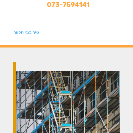
073-7594141
←
טיח בגני תקווה