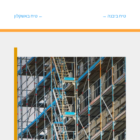
טיח ביבנה
→
←
טיח באשקלון