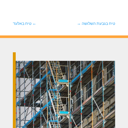
טיח בגבעת השלושה
→
←
טיח באלעד